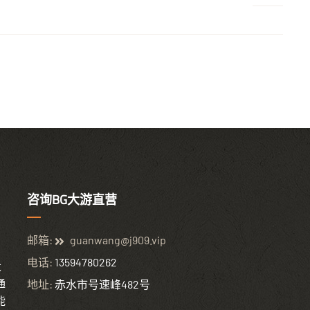
咨询BG大游直营
邮箱:
guanwang@j909.vip
电话:
13594780262
大
通
地址:
赤水市号速峰482号
能