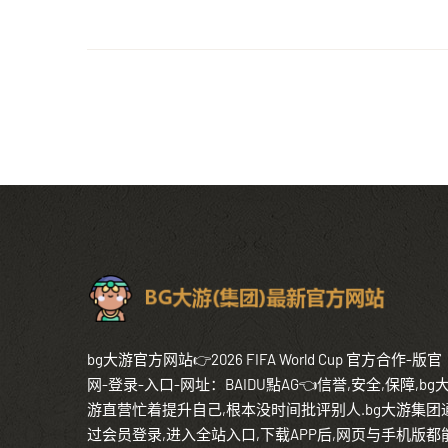
bg大游官方网站👉2026 FIFA World Cup 官方合作-版官
网-登录-入口-网址：BAIDU點AG👈信誉,安全,保障,bg
游直营忙着提升自己,根本没时间批评别人.bg大游集团
过会员登录,进入全站入口,下载APP后,网页与手机版都