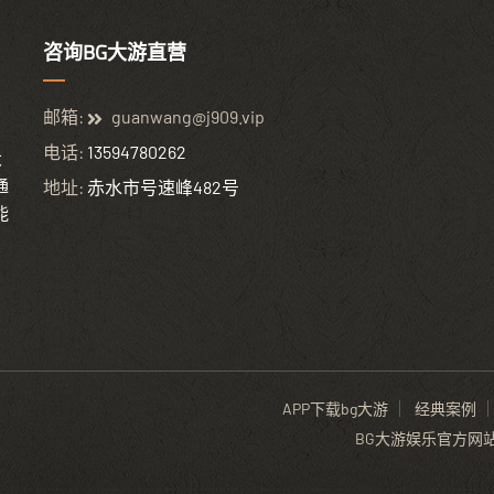
咨询BG大游直营
邮箱:
guanwang@j909.vip
电话:
13594780262
大
通
地址:
赤水市号速峰482号
能
APP下载bg大游
经典案例
BG大游娱乐官方网